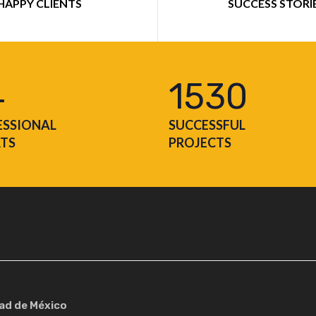
HAPPY CLIENTS
SUCCESS STORI
4
1530
ESSIONAL
SUCCESSFUL
RTS
PROJECTS
dad de México