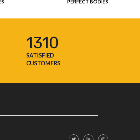
ES
PERFECT BODIES
1310
SATISFIED
CUSTOMERS