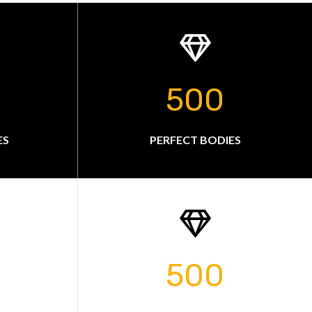
500
ES
PERFECT BODIES
500