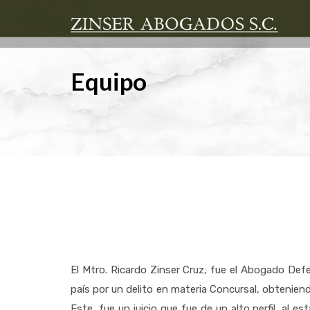
Equipo
El Mtro. Ricardo Zinser Cruz, fue el Abogado Def
país por un delito en materia Concursal, obtenien
Este, fue un juicio que fue de un alto perfil, al 