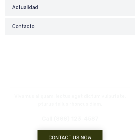
Actualidad
Contacto
REQUEST
A CALL BACK
Vivamus aliquam, lectus eget dictum vulputate,
pturus tellus rhoncus diam.
Call (888) 123-4587
CONTACT US NOW