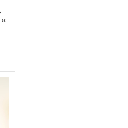
e
las